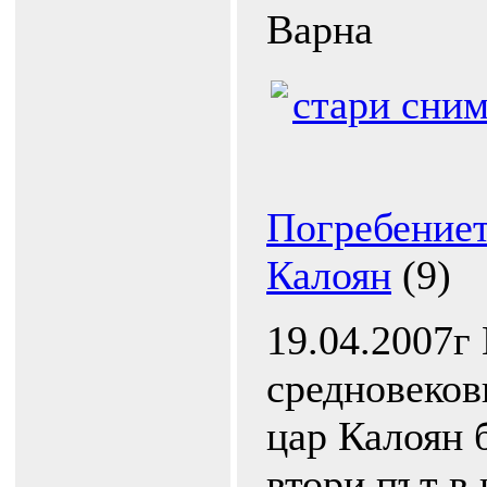
Варна
стари сни
Погребениет
Калоян
(9)
19.04.2007г
средновеков
цар Калоян 
втори път в 