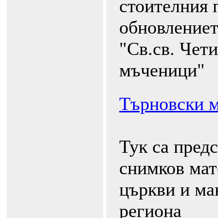
стоителния 
обновлениет
"Св.св. Чет
мъченици"
Търновски 
Тук са пред
снимков мат
църкви и ма
региона