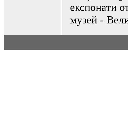
експонати о
музей - Вел