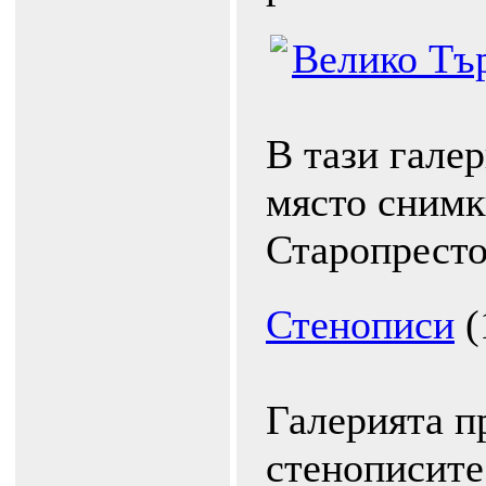
Велико Тъ
В тази гале
място снимки
Старопресто
Стенописи
(
Галерията п
стенописите