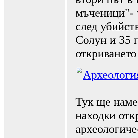
мъченици"- 
след убийст
Солун и 35 
откриването 
Археологи
Тук ще наме
находки отк
археологиче