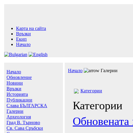
Карта на сайта
Връзки
Екип
Начало
Начало
Галерии
Начало
Обновление
Новини
Връзки
Категории
Историята
Публикации
Категории
Слава БЪЛГАРСКА
Галерии
Археология
Обновената 
Град В. Търново
Св. Сава Сръбски