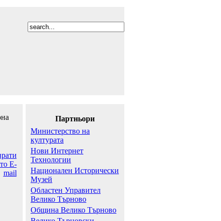
рна
Партньори
Министерство на
културата
Нови Интернет
Технологии
Национален Исторически
Музей
Областен Управител
Велико Търново
Община Велико Търново
Велико Търновски