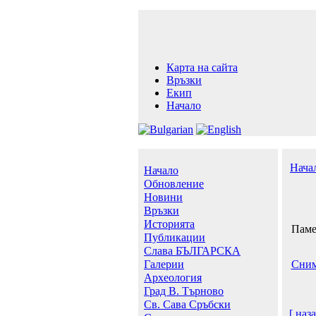
Карта на сайта
Връзки
Екип
Начало
Нача
Начало
Обновление
Новини
Връзки
Историята
Паме
Публикации
Слава БЪЛГАРСКА
Галерии
Сним
Археология
Град В. Търново
Св. Сава Сръбски
[ наза