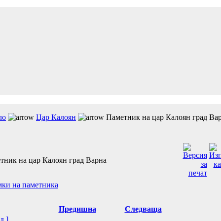
ло
Цар Калоян
Паметник на цар Калоян град Ва
тник на цар Калоян град Варна
ки на паметника
Предишна
Следваща
д ]