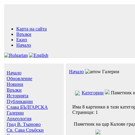
Карта на сайта
Връзки
Екип
Начало
Начало
Галерии
Начало
Обновление
Новини
Връзки
Категории
Паметник н
Историята
Публикации
Има 8 картинки в тази катего
Слава БЪЛГАРСКА
Страници: 1
Галерии
Археология
Паметник на цар Калоян гра
Град В. Търново
Св. Сава Сръбски