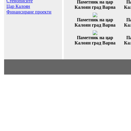
Стенописите
Паметник на цар
П
Цар Калоян
Калоян град Варна
Ка
Финансиране проекти
Паметник на цар
П
Калоян град Варна
Ка
Паметник на цар
П
Калоян град Варна
Ка