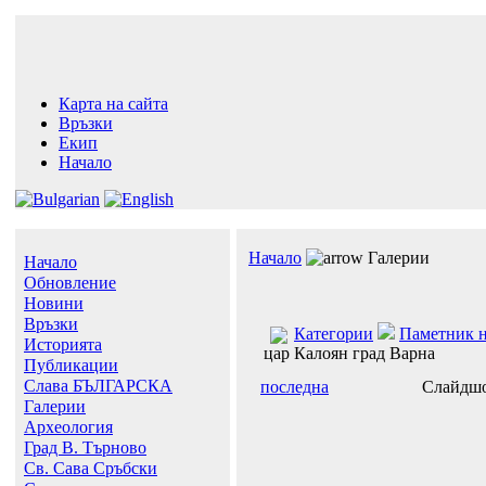
Карта на сайта
Връзки
Екип
Начало
Начало
Галерии
Начало
Обновление
Новини
Връзки
Категории
Паметник н
Историята
цар Калоян град Варна
Публикации
Слава БЪЛГАРСКА
последна
Слайдш
Галерии
Археология
Град В. Търново
Св. Сава Сръбски