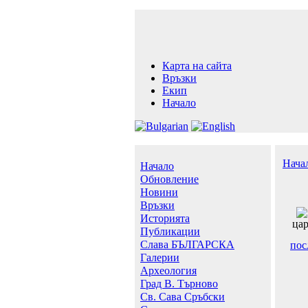
Карта на сайта
Връзки
Екип
Начало
Нача
Начало
Обновление
Новини
Връзки
Историята
цар
Публикации
Слава БЪЛГАРСКА
пос
Галерии
Археология
Град В. Търново
Св. Сава Сръбски