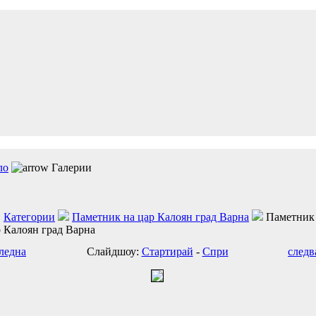
ло
Галерии
Категории
Паметник на цар Калоян град Варна
Паметник
 Калоян град Варна
ледна
Слайдшоу:
Стартирай
-
Спри
следв