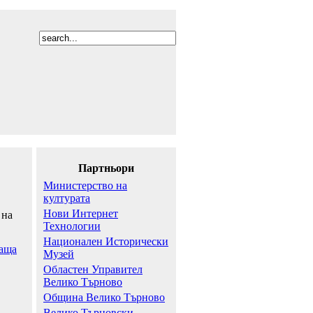
Партньори
Министерство на
културата
Нови Интернет
 на
Технологии
Национален Исторически
аща
Музей
Областен Управител
Велико Търново
Община Велико Търново
Велико Търновски