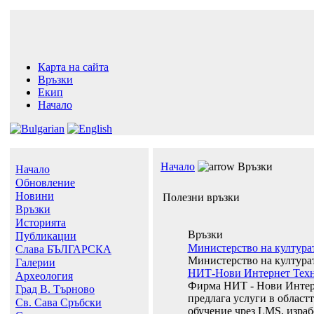
Карта на сайта
Връзки
Екип
Начало
Начало
Връзки
Начало
Обновление
Новини
Полезни връзки
Връзки
Историята
Връзки
Публикации
Министерство на култура
Слава БЪЛГАРСКА
Министерство на култура
Галерии
НИТ-Нови Интернет Тех
Археология
Фирма НИТ - Нови Инте
Град В. Търново
предлага услуги в област
Св. Сава Сръбски
обучение чрез LMS, израб