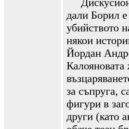
Дискусионе
дали Борил е
убийството н
някои истори
Йордан Андре
Калояновата 
възцаряванет
за съпруга, 
фигури в заг
други (като 