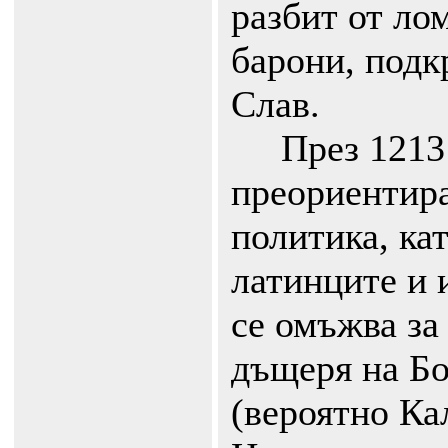
разбит от ло
барони, подк
Слав.
През 1213 г
преориентир
политика, ка
латинците и
се омъжва за
дъщеря на Б
(вероятно Ка