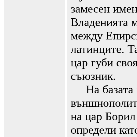
замесен имен
Владенията м
между Епирс
латинците. Т
цар губи сво
съюзник.
На базата н
външнополит
на цар Борил
определи кат