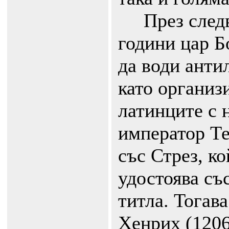
През следв
години цар Б
да води анти
като организ
латинците с 
император Те
със Стрез, ко
удостоява съ
титла. Тогав
Хенрих (1206