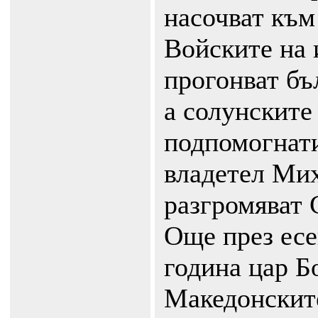
насочват към
Войските на
прогонват бъ
а солунските
подпомогнати
владетел Мих
разгромяват 
Още през есе
година цар Б
Македонските