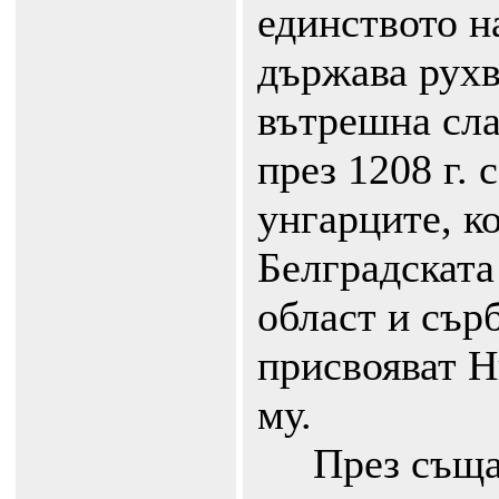
единството н
държава рухв
вътрешна сла
през 1208 г. 
унгарците, к
Белградската
област и сър
присвояват Н
му.
През същата