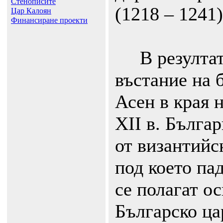
Стенописите
(1218 – 1241)
Цар Калоян
Финансиране проекти
В резултат 
въстание на 
Асен в края н
ХII в. Бълга
от византийс
под което пад
се полагат о
Българско ца