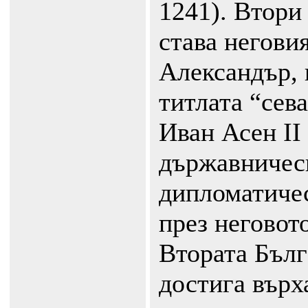
1241). Втори
става негови
Александър, 
титлата “сев
Иван Асен II
държавничес
дипломатичес
през неговот
Втората Бълг
достига върх