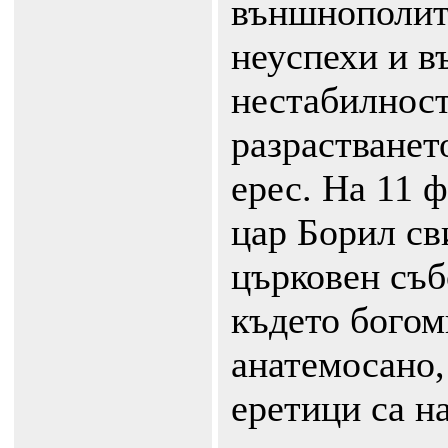
външнополит
неуспехи и в
нестабилност
разрастванет
ерес. На 11 ф
цар Борил св
църковен съб
където богом
анатемосано,
еретици са н