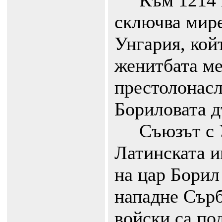
Към 1214 г.
сключва мире
Унгария, кой
женитбата м
престолонасл
Бориловата д
Съюзът с У
Латинската и
на цар Борил 
нападне Сърб
войски са по