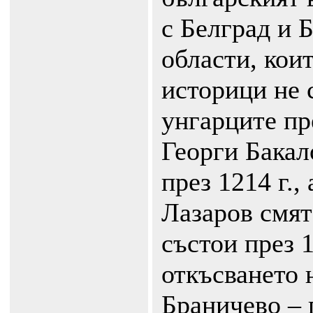
с Белград и 
области, кои
историци не 
унгарците пр
Георги Бакал
през 1214 г.,
Лазаров смят
състои през 1
откъсването 
Браничево – п