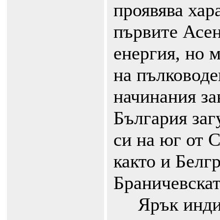
проявява хар
първите Асе
енергия, но 
на пълководе
начинания за
България заг
си на юг от 
както и Белг
Браничевскат
Ярък индик