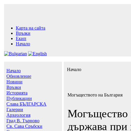
Карта на сайта
Връзки
Екип
Начало
Начало
Начало
Обновление
Новини
Връзки
Историята
Могъществото на България
Публикации
Слава БЪЛГАРСКА
Галерии
Могъщество 
Археология
Град В. Търново
държава при 
Св. Сава Сръбски