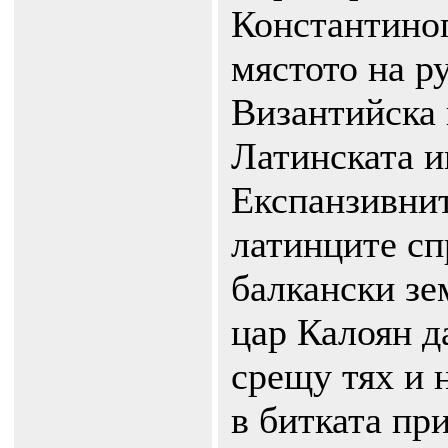
Константиноп
мястото на р
Византийска
Латинската и
Експанзивнит
латинците сп
балкански зе
цар Калоян д
срещу тях и н
в битката пр