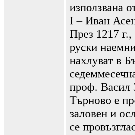
използвана о
I – Иван Асе
През 1217 г.,
руски наемни
нахлуват в Б
седеммесечна
проф. Васил 
Търново е пр
заловен и ос
се провъзглас