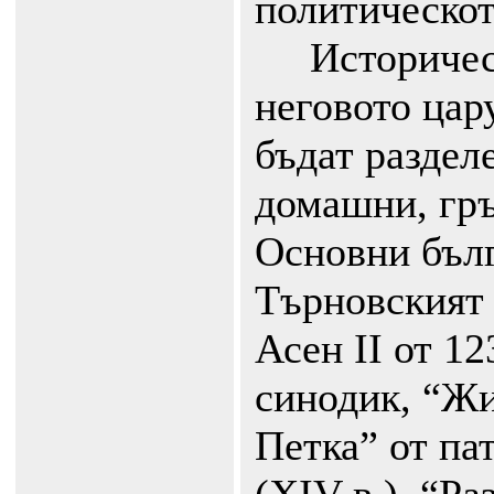
политическот
Историческ
неговото цар
бъдат раздел
домашни, гръ
Основни бълг
Търновският 
Асен II от 12
синодик, “Жи
Петка” от па