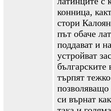
латинците с 
конница, какт
стори Калоян 
път обаче ла
поддават и на
устройват за
българските 
търпят тежко
позволяващо 
си върнат ка
така и голяма