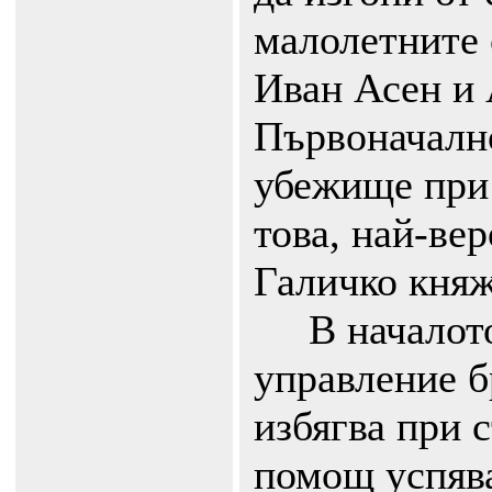
малолетните 
Иван Асен и 
Първоначалн
убежище при 
това, най-вер
Галичко княж
В началото 
управление б
избягва при с
помощ успява