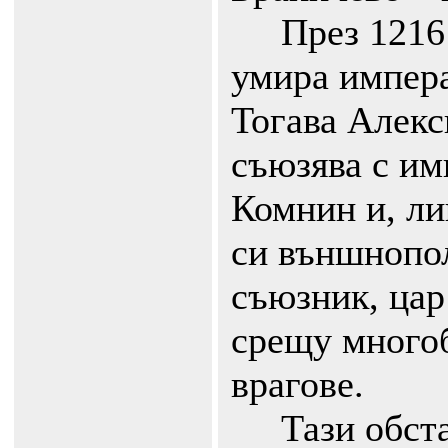
През 1216 г
умира импер
Тогава Алекс
съюзява с им
Комнин и, ли
си външнопо
съюзник, цар
срещу много
врагове.
Тази обстан