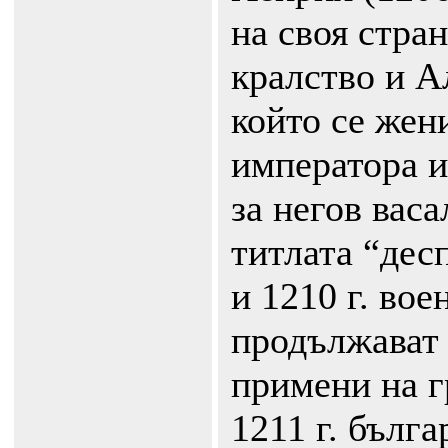
на своя стра
кралство и А
който се жен
императора и
за негов васа
титлата “дес
и 1210 г. вое
продължават 
примени на г
1211 г. бълга