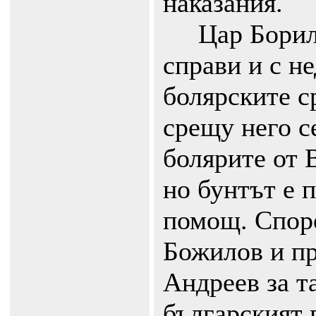
наказания.
Цар Борил н
справи и с н
болярските ср
срещу него с
болярите от 
но бунтът е 
помощ. Спор
Божилов и п
Андреев за т
българският 