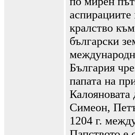
по мирен път
аспирациите 
кралство към
български зе
международн
България чре
папата на пр
Калояновата 
Симеон, Петъ
1204 г. межд
Папството е 