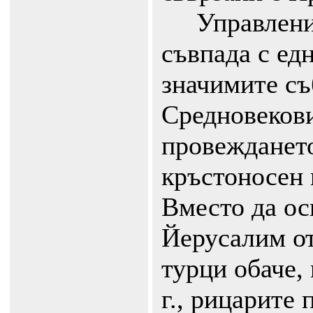
Управлениет
съвпада с едн
значимите съ
Средновекови
провеждането
кръстоносен 
Вместо да ос
Йерусалим о
турци обаче,
г., рицарите 