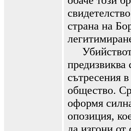
обаче този бр
свидетелство
страна на Бор
легитимиране
Убийството
предизвиква 
сътресения в
общество. Ср
оформя силна
опозиция, ко
да изгони от 