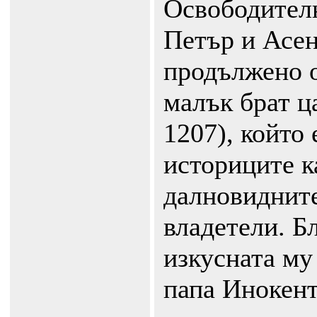
Освободителн
Петър и Асен
продължено о
малък брат ц
1207), който 
историците к
далновиднит
владетели. Б
изкусната му
папа Инокент