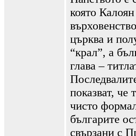
която Калоян
върховенство
църква и пол
“крал”, а бъ
глава – титла
Последвалите
показват, че 
чисто формал
българите ос
свързани с П