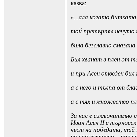
казва:
«...ала когато битката
той претърпял нечуто
била безславно смазана
Бил хванат в плен от т
и при Асен отведен би
а с него и тълпа от бла
а с тях и множество пл
За нас е изключително 
Иван Асен ІІ в търновск
чест на победата, тъй
на сражението – празни