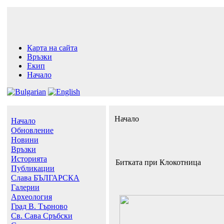
Карта на сайта
Връзки
Екип
Начало
Начало
Начало
Обновление
Новини
Връзки
Историята
Битката при Клокотница
Публикации
Слава БЪЛГАРСКА
Галерии
Археология
Град В. Търново
Св. Сава Сръбски