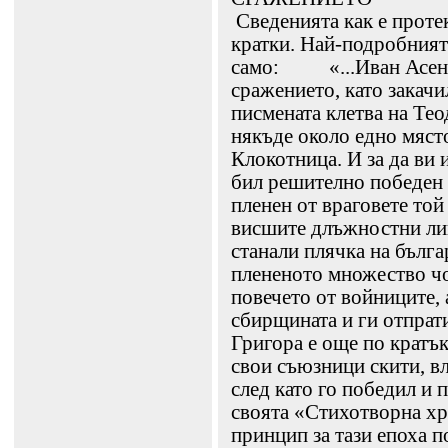
Сведенията как е проте
кратки. Най-подробният
само: «...Иван Асен...
сражението, като закачил
писмената клетва на Тео
някъде около едно място
Клокотница. И за да ви 
бил решително победен о
пленен от враговете той
висшите длъжностни лиц
станали плячка на бълга
плененото множество ч
повечето от войниците, 
сбирщината и ги отпрати
Григора е още по кратък:
свои съюзници скити, вл
след като го победил и п
своята «Стихотворна хр
принцип за тази епоха 