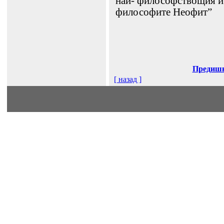
най- философствощия и
философите Неофит”
Предиш
[ назад ]