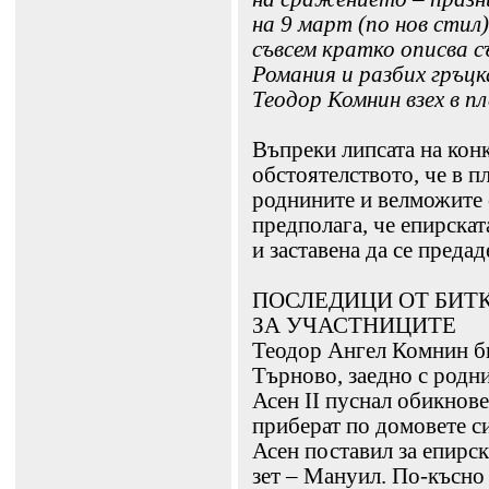
на 9 март (по нов стил
съвсем кратко описва съ
Романия и разбих гръцк
Теодор Комнин взех в пл
Въпреки липсата на конк
обстоятелството, че в п
роднините и велможите 
предполага, че епирскат
и заставена да се предад
ПОСЛЕДИЦИ ОТ БИТ
ЗА УЧАСТНИЦИТЕ
Теодор Ангел Комнин би
Търново, заедно с родн
Асен ІІ пуснал обикнов
приберат по домовете си
Асен поставил за епирск
зет – Мануил. По-късно 