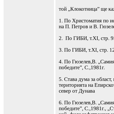
той „Клокотница” ще ка
1. По Христоматия по ис
на П. Петров и В. Гюзел
2. По ГИБИ, т.ХІ, стр. 9
3. По ГИБИ, т.ХІ, стр. 1
4. По Гюзелев,В. „Сами
победите”, С.,1981г.
5. Става дума за област,
територията на Епирскот
север от Дунава
6. По Гюзелев,В. „Сами
победите”, С.,1981г., „