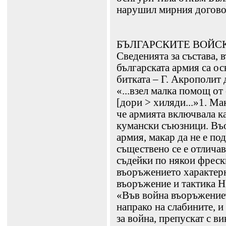
нарушил мирния договор
БЪЛГАРСКИТЕ ВОЙС
Сведенията за състава, 
българската армия са ос
битката – Г. Акрополит 
«...взел малка помощ от
[дори > хиляди...»1. Ма
че армията включвала ка
кумански съюзници. Въ
армия, макар да не е по
съществено се е отличав
съдейки по някои фрески
въоръжението характерн
въоръжение и тактика Н
«Във война въоръжениет
напрако на слабините, и
за война, препускат с ви