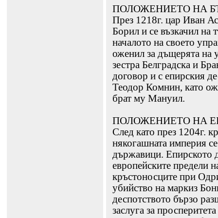
ПОЛОЖЕНИЕТО НА Б
През 1218г. цар Иван Ас
Борил и се възкачил на 
началото на своето упра
оженил за дъщерята на 
зестра Белградска и Бр
договор и с епирския де
Теодор Комнин, като ож
брат му Мануил.
ПОЛОЖЕНИЕТО НА Е
След като през 1204г. к
някогашната империя се
държавици. Епирското д
европейските предели н
кръстоносците при Одри
убийство на маркиз Бо
деспотството бързо раз
заслуга за просперитета