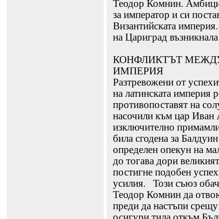
Теодор Комнин. Амбицио
за император и си поста
Византийската империя.
на Цариград възникнала
КОНФЛИКТЪТ МЕЖДУ
ИМПЕРИЯ
Разтревожени от успехи
на латинската империя р
противопоставят на сол
насочили към цар Иван 
изключително примамли
била сгодена за Балдуин 
определен опекун на ма
до тогава дори великият
постигне подобен успе
усилия. Този съюз обач
Теодор Комнин да отвою
преди да настъпи срещу
осигури тила откъм Бъ