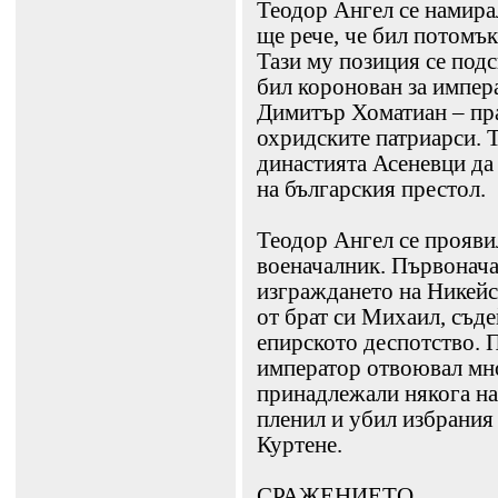
Теодор Ангел се намирал
ще рече, че бил потомък
Тази му позиция се подс
бил коронован за импер
Димитър Хоматиан – пра
охридските патриарси. Т
династията Асеневци да
на българския престол.
Теодор Ангел се прояви
военачалник. Първонача
изграждането на Никейск
от брат си Михаил, съде
епирското деспотство. П
император отвоювал мно
принадлежали някога на
пленил и убил избрания
Куртене.
СРАЖЕНИЕТО