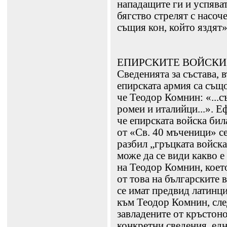
нападащите ги и успяват
бягство стрелят с насоч
същия кон, който яздят»
ЕПИРСКИТЕ ВОЙСКИ
Сведенията за състава, 
епирската армия са същ
че Теодор Комнин: «...с
ромеи и италийци...». Е
че епирската войска била
от «Св. 40 мъченици» се
разбил „гръцката войска
може да се види какво 
на Теодор Комнин, коет
от това на българските 
се имат предвид латинци
към Теодор Комнин, сле
завладените от кръстон
конкретни сведения, едн