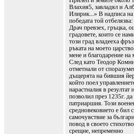
Прилеп и земите около 
Влахия5, завладял и Ал
Илирик...» В надписа на 
победата той отбелязва:
Драч превзех, гръцка, о
градовете, които се нам
този град владееха фръз
ръката на моето царство
мене и благодарение на м
След като Теодор Комнин
отметнали от споразумен
дъщерята на бившия йер
който поел управлениет
нарастналия в резултат 
позволил през 1235г. да
патриаршия. Този воене
средновековието е бил 
самочувствие за българи
повод в своето стихотв
срещне, непременно