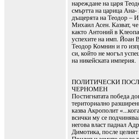
нареждане на царя Теод
смъртта на царица Ана-
дъщерята на Теодор – Ир
Михаил Асен. Казват, ч
както Антоний в Клеопа
успехите на имп. Йоан 
Теодор Комнин и го изпр
си, който не могъл успе
на никейската империя.
ПОЛИТИЧЕСКИ ПОСЛ
ЧЕРНОМЕН
Постигнатата победа до
териториално разширени
казва Акрополит «...ког
всички му се подчинява
негова власт паднал Адр
Димотика, после целият