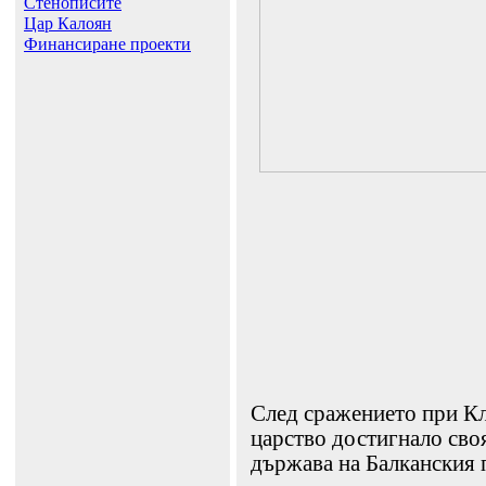
Стенописите
Цар Калоян
Финансиране проекти
След сражението при К
царство достигнало своя
държава на Балканския 