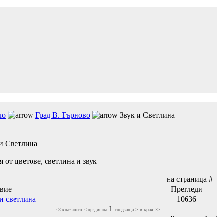
ло
Град В. Търново
Звук и Светлина
 и Светлина
 от цветове, светлина и звук
на страница #
авие
Прегледи
 и светлина
10636
1
следваща >
в края >>
<< в началото
< предишна