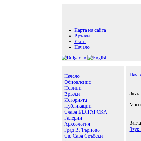
Карта на сайта
Връзки
Екип
Начало
Нача
Начало
Обновление
Новини
Звук
Връзки
Историята
Магия
Публикации
Слава БЪЛГАРСКА
Галерии
Загл
Археология
Звук
Град В. Търново
Св. Сава Сръбски