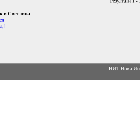
Резултати 1 - 
к и Светлина
ея
д ]
НИТ Нови Инт