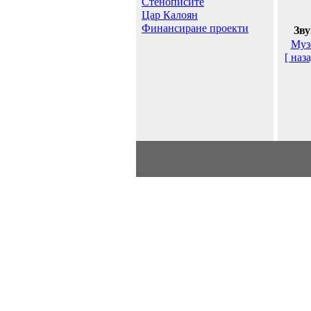
Стенописите
Цар Калоян
Финансиране проекти
Зву
Муз
[ наза