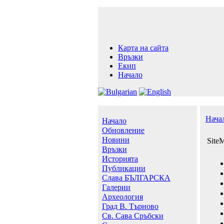
Карта на сайта
Връзки
Екип
Начало
Нача
Начало
Обновление
Новини
SiteM
Връзки
Историята
Публикации
Слава БЪЛГАРСКА
Галерии
Археология
Град В. Търново
Св. Сава Сръбски