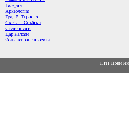
Галерии
Археология
Град В. Търново
Св. Сава Сръбски
Стенописите
Цар Калоян
Финансиране проекти
НИТ Нови Инт