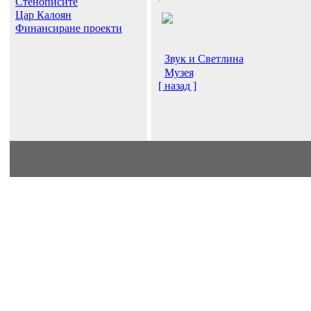
Стенописите
Цар Калоян
Финансиране проекти
Звук и Светлина
Музея
[ назад ]