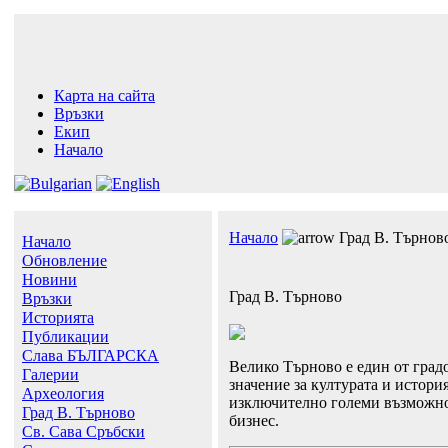
Карта на сайта
Връзки
Екип
Начало
Начало
Град В. Търнов
Начало
Обновление
Новини
Град В. Търново
Връзки
Историята
Публикации
Слава БЪЛГАРСКА
Велико Търново е един от градо
Галерии
значение за културата и история
Археология
изключително големи възможнос
Град В. Търново
бизнес.
Св. Сава Сръбски