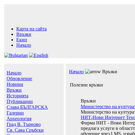
Карта на сайта
Връзки
Екип
Начало
Начало
Връзки
Начало
Обновление
Новини
Полезни връзки
Връзки
Историята
Връзки
Публикации
Министерство на култура
Слава БЪЛГАРСКА
Министерство на култура
Галерии
НИТ-Нови Интернет Тех
Археология
Фирма НИТ - Нови Инте
Град В. Търново
предлага услуги в област
Св. Сава Сръбски
обучение чрез LMS, израб