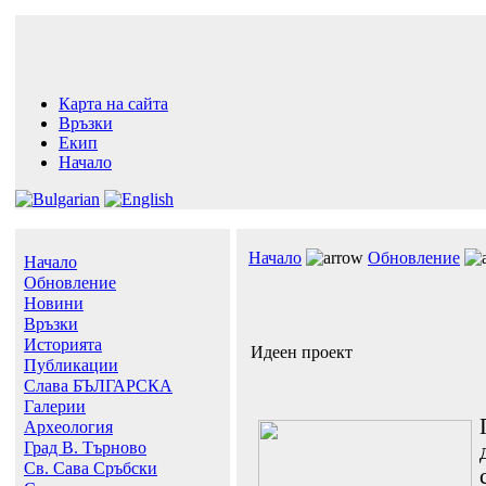
Карта на сайта
Връзки
Екип
Начало
Начало
Обновление
Начало
Обновление
Новини
Връзки
Историята
Идеен проект
Публикации
Слава БЪЛГАРСКА
Галерии
Археология
Град В. Търново
Св. Сава Сръбски