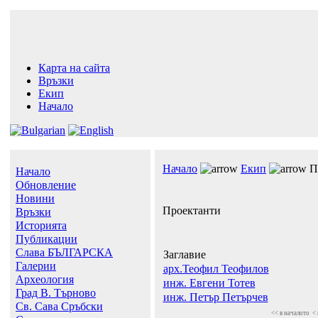
Карта на сайта
Връзки
Екип
Начало
Начало
Екип
П
Начало
Обновление
Новини
Проектанти
Връзки
Историята
Публикации
Слава БЪЛГАРСКА
Заглавие
Галерии
арх.Теофил Теофилов
Археология
инж. Евгени Тотев
Град В. Търново
инж. Петър Петърчев
Св. Сава Сръбски
<< в началото
<