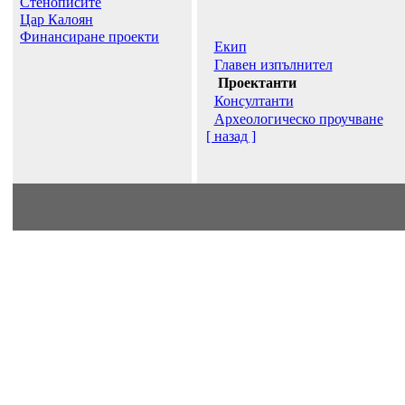
Стенописите
Цар Калоян
Финансиране проекти
Екип
Главен изпълнител
Проектанти
Консултанти
Археологическо проучване
[ назад ]