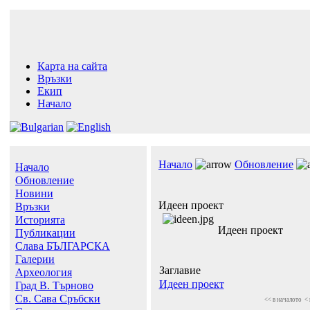
Карта на сайта
Връзки
Екип
Начало
Начало
Обновление
Начало
Обновление
Новини
Идеен проект
Връзки
Историята
Идеен проект
Публикации
Слава БЪЛГАРСКА
Галерии
Заглавие
Археология
Идеен проект
Град В. Търново
Св. Сава Сръбски
<< в началото
<