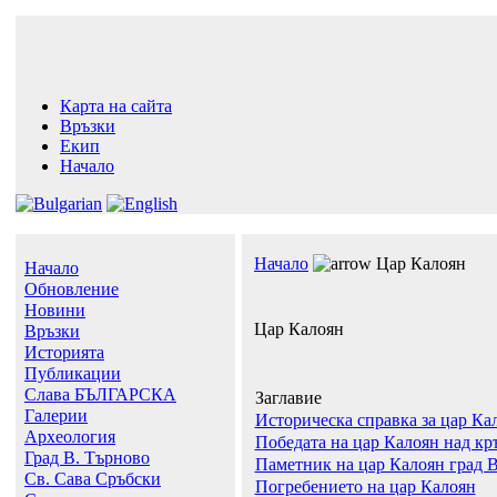
Карта на сайта
Връзки
Екип
Начало
Начало
Цар Калоян
Начало
Обновление
Новини
Цар Калоян
Връзки
Историята
Публикации
Слава БЪЛГАРСКА
Заглавие
Галерии
Историческа справка за цар Ка
Археология
Победата на цар Калоян над кр
Град В. Търново
Паметник на цар Калоян град 
Св. Сава Сръбски
Погребението на цар Калоян