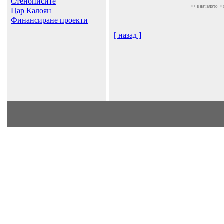
Стенописите
<< в началото
<
Цар Калоян
Финансиране проекти
[ назад ]