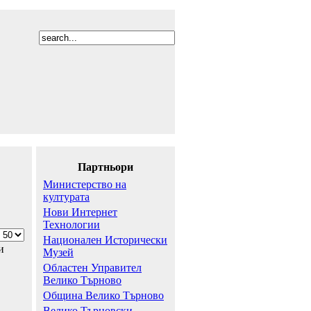
Партньори
Министерство на
културата
Нови Интернет
Технологии
Национален Исторически
и
Музей
Областен Управител
Велико Търново
Община Велико Търново
Велико Търновски