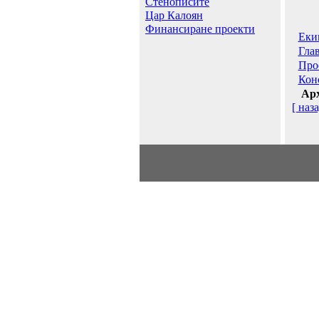
Стенописите
Цар Калоян
Финансиране проекти
Еки
Гла
Про
Кон
Арх
[ наза