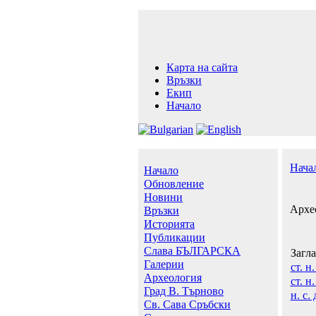
Карта на сайта
Връзки
Екип
Начало
Нача
Начало
Обновление
Новини
Архе
Връзки
Историята
Публикации
Слава БЪЛГАРСКА
Загл
Галерии
ст. н
Археология
ст. н
Град В. Търново
н. с.
Св. Сава Сръбски