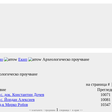
ло
Екип
Археологическо проучване
ологическо проучване
на страница #
авие
Преглед
. с. док. Константин Дочев
10071
. с. Йордан Алексиев
10081
 д-к Мирко Робов
10347
1
следваща >
в края >>
<< в началото
< предишна