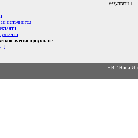
Резултати 1 - 
п
вен изпълнител
ектанти
султанти
еологическо проучване
д ]
НИТ Нови Инт